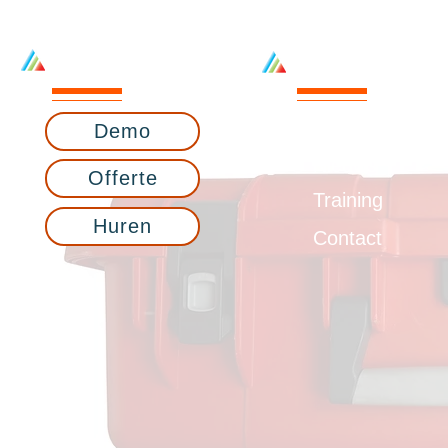
Direct naar
Diensten
Over ons
Demo
Nieuws
Offerte
Training
Huren
Contact