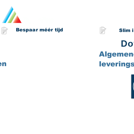
Over ons
Bespaar méér tijd
Slim 
Do
Algemen
en
levering