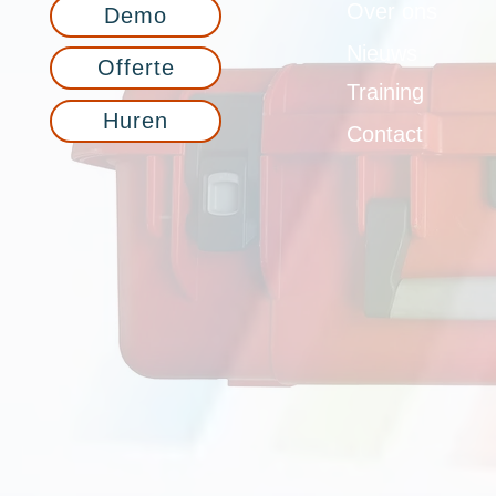
Over ons
Demo
Nieuws
Offerte
Training
Huren
Contact