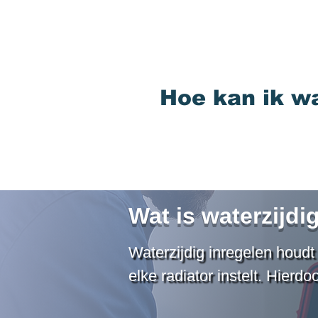
Bij waterzijdig inregelen stem je de do
naar elke radiator af om een optimale w
de woning te garanderen. Dit proces zor
Hoe kan ik wa
iedere radiator precies de juiste hoeveel
wat resulteert in een efficiënte verwarm
energiekosten voor uw klanten.
Wat is waterzijdi
Waterzijdig inregelen houdt
elke radiator instelt. Hierd
aanvoerleiding naar de radia