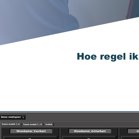
terugvoert naar de cv-ketel 
verdeling van warm water ove
gelijkmatige en efficiënte v
Hoe regel ik
Hoe werk waterzijdig inrege
Bij DeltaPro gebruiken we 
die op basis van de tempera
installatie. Dit maakt het 
radiatoren moeten worden i