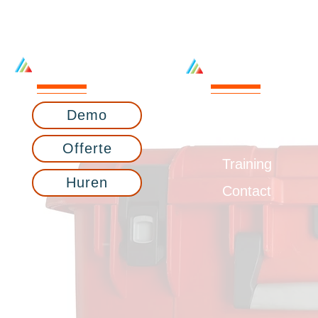
Direct naar
Diensten
Over ons
Demo
Nieuws
Offerte
Training
Huren
Contact