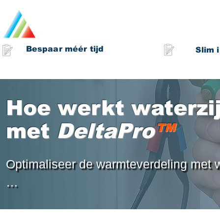
Over ons
Bespaar méér tijd
Slim 
Hoe werkt waterzij
met
DeltaPro
™
Optimaliseer de warmteverdeling met wa
Heading 
Koptekst 1